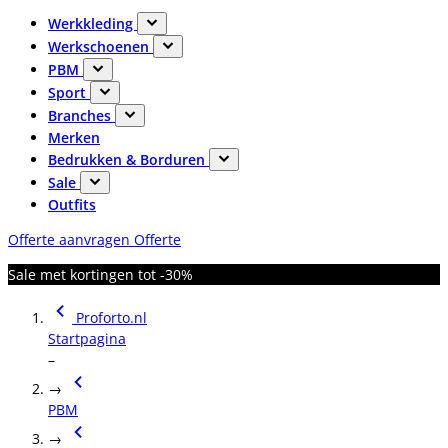
Werkkleding
Werkschoenen
PBM
Sport
Branches
Merken
Bedrukken & Borduren
Sale
Outfits
Offerte aanvragen
Offerte
Sale met kortingen tot -30%
Proforto.nl
Startpagina
–
→
PBM
→