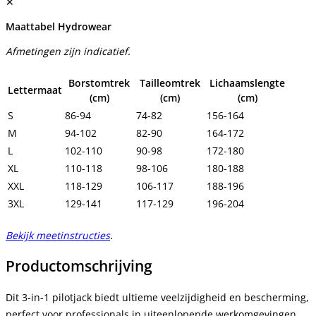
✕
Maattabel Hydrowear
Afmetingen zijn indicatief.
Borstomtrek
Tailleomtrek
Lichaamslengte
Lettermaat
(cm)
(cm)
(cm)
S
86-94
74-82
156-164
M
94-102
82-90
164-172
L
102-110
90-98
172-180
XL
110-118
98-106
180-188
XXL
118-129
106-117
188-196
3XL
129-141
117-129
196-204
Bekijk meetinstructies
.
Productomschrijving
Dit 3-in-1 pilotjack biedt ultieme veelzijdigheid en bescherming,
perfect voor professionals in uiteenlopende werkomgevingen.