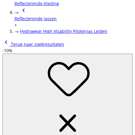
Reflecterende Kleding
→
Reflecterende Jassen
+
→
Hydrowear High Visability Pilotenjas Leiden
Terug naar zoekresultaten
-10%