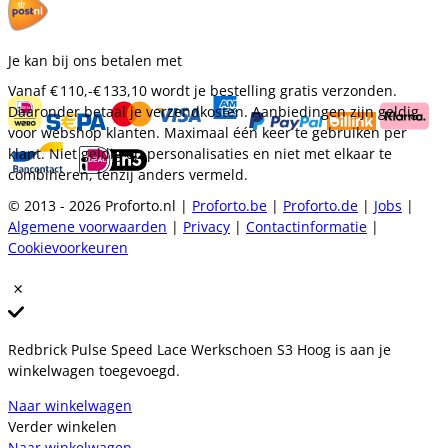
Je kan bij ons betalen met
Vanaf
€ 110,-
€ 133,10
wordt je bestelling gratis verzonden.
Daaronder betaal je verzendkosten. Aanbiedingen zijn geldig
voor webshop klanten. Maximaal één keer te gebruiken per
klant. Niet geldig op personalisaties en niet met elkaar te
combineren, tenzij anders vermeld.
© 2013 - 2026 Proforto.nl |
Proforto.be
|
Proforto.de
|
Jobs
|
Algemene voorwaarden
|
Privacy
|
Contactinformatie
|
Cookievoorkeuren
Redbrick Pulse Speed Lace Werkschoen S3 Hoog is aan je
winkelwagen toegevoegd.
Naar winkelwagen
Verder winkelen
Naar winkelwagen