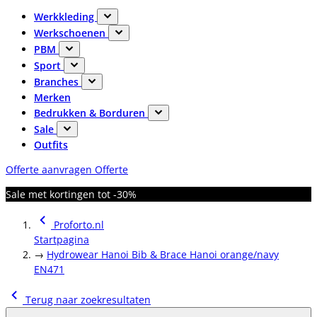
Werkkleding
Werkschoenen
PBM
Sport
Branches
Merken
Bedrukken & Borduren
Sale
Outfits
Offerte aanvragen
Offerte
Sale met kortingen tot -30%
Proforto.nl
Startpagina
→
Hydrowear Hanoi Bib & Brace Hanoi orange/navy
EN471
Terug naar zoekresultaten