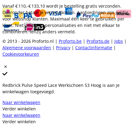
Vanaf
€ 110,-
€ 133,10
wordt je bestelling gratis verzonden.
Daaronder betaal je verzendkosten. Aanbiedingen zijn geldig
voor webshop klanten. Maximaal één keer te gebruiken per
klant. Niet geldig op personalisaties en niet met elkaar te
combineren, tenzij anders vermeld.
© 2013 - 2026 Proforto.nl |
Proforto.be
|
Proforto.de
|
Jobs
|
Algemene voorwaarden
|
Privacy
|
Contactinformatie
|
Cookievoorkeuren
Redbrick Pulse Speed Lace Werkschoen S3 Hoog is aan je
winkelwagen toegevoegd.
Naar winkelwagen
Verder winkelen
Naar winkelwagen
Verder winkelen