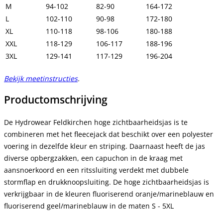
M
94-102
82-90
164-172
L
102-110
90-98
172-180
XL
110-118
98-106
180-188
XXL
118-129
106-117
188-196
3XL
129-141
117-129
196-204
Bekijk meetinstructies
.
Productomschrijving
De Hydrowear Feldkirchen hoge zichtbaarheidsjas is te
combineren met het fleecejack dat beschikt over een polyester
voering in dezelfde kleur en striping. Daarnaast heeft de jas
diverse opbergzakken, een capuchon in de kraag met
aansnoerkoord en een ritssluiting verdekt met dubbele
stormflap en drukknoopsluiting. De hoge zichtbaarheidsjas is
verkrijgbaar in de kleuren fluoriserend oranje/marineblauw en
fluoriserend geel/marineblauw in de maten S - 5XL