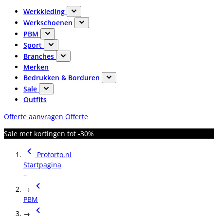
Werkkleding
Werkschoenen
PBM
Sport
Branches
Merken
Bedrukken & Borduren
Sale
Outfits
Offerte aanvragen
Offerte
Sale met kortingen tot -30%
Proforto.nl
Startpagina
–
→
PBM
→