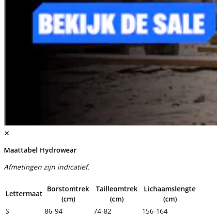
✕
Maattabel Hydrowear
Afmetingen zijn indicatief.
Borstomtrek
Tailleomtrek
Lichaamslengte
Lettermaat
(cm)
(cm)
(cm)
S
86-94
74-82
156-164