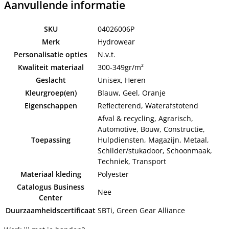
Aanvullende informatie
SKU
04026006P
Merk
Hydrowear
Personalisatie opties
N.v.t.
Kwaliteit materiaal
300-349gr/m²
Geslacht
Unisex, Heren
Kleurgroep(en)
Blauw, Geel, Oranje
Eigenschappen
Reflecterend, Waterafstotend
Afval & recycling, Agrarisch,
Automotive, Bouw, Constructie,
Toepassing
Hulpdiensten, Magazijn, Metaal,
Schilder/stukadoor, Schoonmaak,
Techniek, Transport
Materiaal kleding
Polyester
Catalogus Business
Nee
Center
Duurzaamheidscertificaat
SBTi, Green Gear Alliance