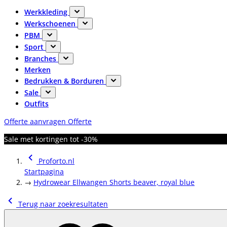
Werkkleding
Werkschoenen
PBM
Sport
Branches
Merken
Bedrukken & Borduren
Sale
Outfits
Offerte aanvragen
Offerte
Sale met kortingen tot -30%
Proforto.nl
Startpagina
→
Hydrowear Ellwangen Shorts beaver, royal blue
Terug naar zoekresultaten