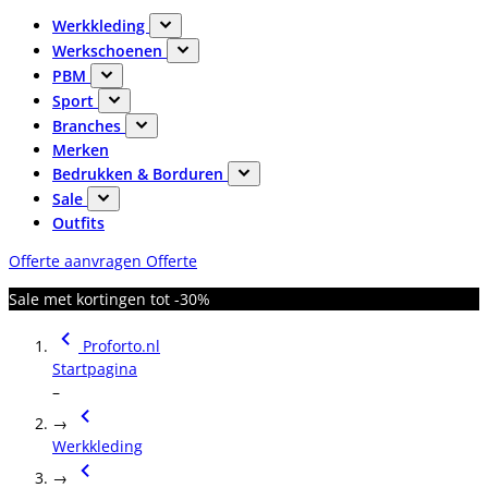
Werkkleding
Werkschoenen
PBM
Sport
Branches
Merken
Bedrukken & Borduren
Sale
Outfits
Offerte aanvragen
Offerte
Sale met kortingen tot -30%
Proforto.nl
Startpagina
–
→
Werkkleding
→