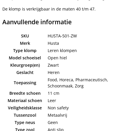
De klomp is verkrijgbaar in de maten 40 t/m 47.
Aanvullende informatie
SKU
HUSTA-501-ZW
Merk
Husta
Type klomp
Leren klompen
Model schoeisel
Open hiel
Kleurgroep(en)
Zwart
Geslacht
Heren
Food, Horeca, Pharmaceutisch,
Toepassing
Schoonmaak, Zorg
Breedte schoen
11 cm
Materiaal schoen
Leer
Veiligheidsklasse
Non safety
Tussenzool
Metaalvrij
Type neus
Geen
Type zool
Anti slip