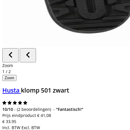
Zoom
1
/
2
Zoom
Husta
klomp 501 zwart
10/10
-
(
2 beoordelingen
)
-
"Fantastisch!"
Prijs eindproduct
€ 41,08
€ 33,95
Incl. BTW
Excl. BTW