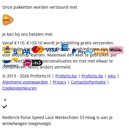
Onze pakketten worden verstuurd met
Je kan bij ons betalen met
Vanaf
€ 110,-
€ 133,10
wordt je bestelling gratis verzonden.
Daaronder betaal je verzendkosten. Aanbiedingen zijn geldig
voor webshop klanten. Maximaal één keer te gebruiken per
klant. Niet geldig op personalisaties en niet met elkaar te
combineren, tenzij anders vermeld.
© 2013 - 2026 Proforto.nl |
Proforto.be
|
Proforto.de
|
Jobs
|
Algemene voorwaarden
|
Privacy
|
Contactinformatie
|
Cookievoorkeuren
Redbrick Pulse Speed Lace Werkschoen S3 Hoog is aan je
winkelwagen toegevoegd.