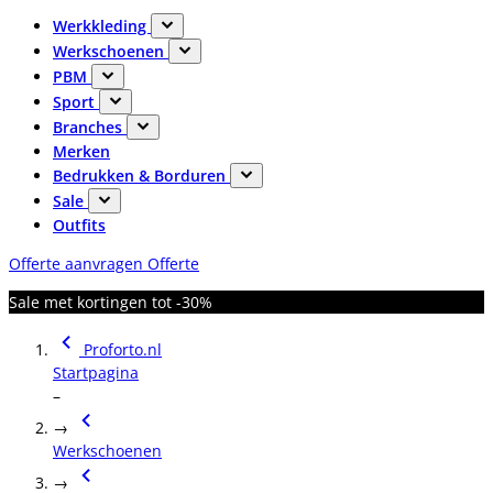
Werkkleding
Werkschoenen
PBM
Sport
Branches
Merken
Bedrukken & Borduren
Sale
Outfits
Offerte aanvragen
Offerte
Sale met kortingen tot -30%
Proforto.nl
Startpagina
–
→
Werkschoenen
→