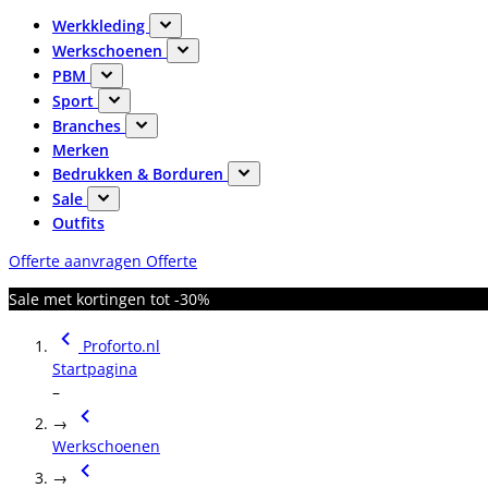
Werkkleding
Werkschoenen
PBM
Sport
Branches
Merken
Bedrukken & Borduren
Sale
Outfits
Offerte aanvragen
Offerte
Sale met kortingen tot -30%
Proforto.nl
Startpagina
–
→
Werkschoenen
→