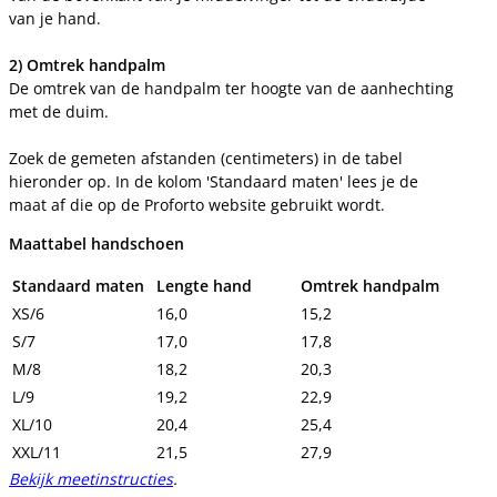
van je hand.
2) Omtrek handpalm
De omtrek van de handpalm ter hoogte van de aanhechting
met de duim.
Zoek de gemeten afstanden (centimeters) in de tabel
hieronder op. In de kolom 'Standaard maten' lees je de
maat af die op de Proforto website gebruikt wordt.
Maattabel handschoen
Standaard maten
Lengte hand
Omtrek handpalm
XS/6
16,0
15,2
S/7
17,0
17,8
M/8
18,2
20,3
L/9
19,2
22,9
XL/10
20,4
25,4
XXL/11
21,5
27,9
Bekijk meetinstructies
.