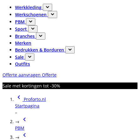
Werkkleding
Werkschoenen
PBM
Sport
Branches
Merken
Bedrukken & Borduren
Sale
Outfits
Offerte aanvragen
Offerte
Sale met kortingen tot -30%
Proforto.nl
Startpagina
–
→
PBM
→