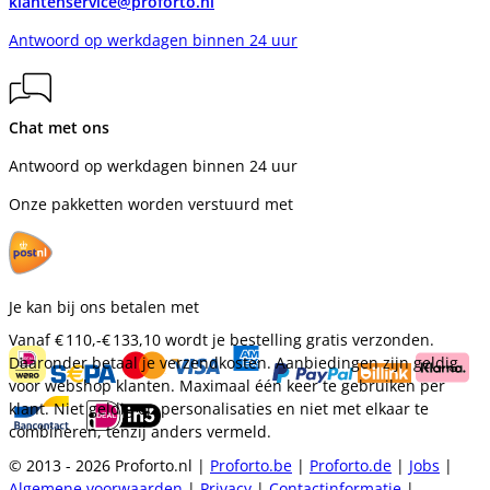
klantenservice@proforto.nl
Antwoord op werkdagen binnen 24 uur
Chat met ons
Antwoord op werkdagen binnen 24 uur
Onze pakketten worden verstuurd met
Je kan bij ons betalen met
Vanaf
€ 110,-
€ 133,10
wordt je bestelling gratis verzonden.
Daaronder betaal je verzendkosten. Aanbiedingen zijn geldig
voor webshop klanten. Maximaal één keer te gebruiken per
klant. Niet geldig op personalisaties en niet met elkaar te
combineren, tenzij anders vermeld.
© 2013 - 2026 Proforto.nl |
Proforto.be
|
Proforto.de
|
Jobs
|
Algemene voorwaarden
|
Privacy
|
Contactinformatie
|