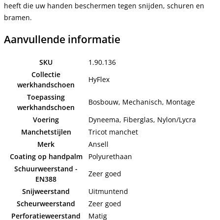
heeft die uw handen beschermen tegen snijden, schuren en
bramen.
Aanvullende informatie
SKU
1.90.136
Collectie
HyFlex
werkhandschoen
Toepassing
Bosbouw, Mechanisch, Montage
werkhandschoen
Voering
Dyneema, Fiberglas, Nylon/Lycra
Manchetstijlen
Tricot manchet
Merk
Ansell
Coating op handpalm
Polyurethaan
Schuurweerstand -
Zeer goed
EN388
Snijweerstand
Uitmuntend
Scheurweerstand
Zeer goed
Perforatieweerstand
Matig