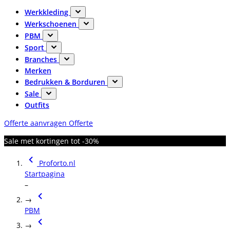
Werkkleding
Werkschoenen
PBM
Sport
Branches
Merken
Bedrukken & Borduren
Sale
Outfits
Offerte aanvragen
Offerte
Sale met kortingen tot -30%
Proforto.nl
Startpagina
–
→
PBM
→