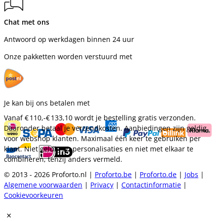
Chat met ons
Antwoord op werkdagen binnen 24 uur
Onze pakketten worden verstuurd met
Je kan bij ons betalen met
Vanaf
€ 110,-
€ 133,10
wordt je bestelling gratis verzonden.
Daaronder betaal je verzendkosten. Aanbiedingen zijn geldig
voor webshop klanten. Maximaal één keer te gebruiken per
klant. Niet geldig op personalisaties en niet met elkaar te
combineren, tenzij anders vermeld.
© 2013 - 2026 Proforto.nl |
Proforto.be
|
Proforto.de
|
Jobs
|
Algemene voorwaarden
|
Privacy
|
Contactinformatie
|
Cookievoorkeuren