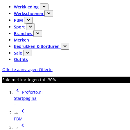
Werkkleding
Werkschoenen
PBM
Sport
Branches
Merken
Bedrukken & Borduren
Sale
Outfits
Offerte aanvragen
Offerte
Sale met kortingen tot -30%
Proforto.nl
Startpagina
–
→
PBM
→