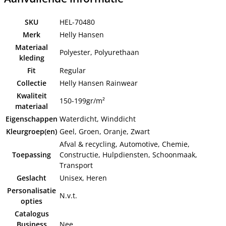
SKU
HEL-70480
Merk
Helly Hansen
Materiaal
Polyester, Polyurethaan
kleding
Fit
Regular
Collectie
Helly Hansen Rainwear
Kwaliteit
150-199gr/m²
materiaal
Eigenschappen
Waterdicht, Winddicht
Kleurgroep(en)
Geel, Groen, Oranje, Zwart
Afval & recycling, Automotive, Chemie,
Toepassing
Constructie, Hulpdiensten, Schoonmaak,
Transport
Geslacht
Unisex, Heren
Personalisatie
N.v.t.
opties
Catalogus
Business
Nee