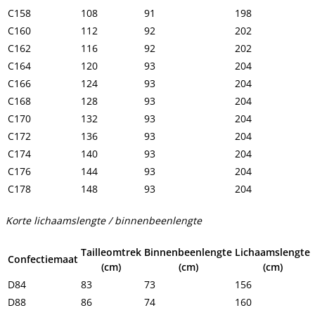
C158
108
91
198
C160
112
92
202
C162
116
92
202
C164
120
93
204
C166
124
93
204
C168
128
93
204
C170
132
93
204
C172
136
93
204
C174
140
93
204
C176
144
93
204
C178
148
93
204
Korte lichaamslengte / binnenbeenlengte
Tailleomtrek
Binnenbeenlengte
Lichaamslengte
Confectiemaat
(cm)
(cm)
(cm)
D84
83
73
156
D88
86
74
160