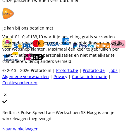
Onze pakketten worden verstuurd met
Je kan bij ons betalen met
Vanaf
€ 110,-
€ 133,10
wordt je bestelling gratis verzonden.
Daaronder betaal je verzendkosten. Aanbiedingen zijn geldig
voor webshop klanten. Maximaal één keer te gebruiken per
klant. Niet geldig op personalisaties en niet met elkaar te
combineren, tenzij anders vermeld.
© 2013 - 2026 Proforto.nl |
Proforto.be
|
Proforto.de
|
Jobs
|
Algemene voorwaarden
|
Privacy
|
Contactinformatie
|
Cookievoorkeuren
Redbrick Pulse Speed Lace Werkschoen S3 Hoog is aan je
winkelwagen toegevoegd.
Naar winkelwagen