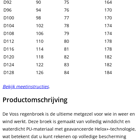
D92
90
75
164
D96
94
76
170
D100
98
77
170
D104
102
78
174
D108
106
79
174
D112
110
80
178
D116
114
81
178
D120
118
82
182
D124
122
83
182
D128
126
84
184
Bekijk meetinstructies
.
Productomschrijving
De Voss regenbroek is de ultieme metgezel voor wie in weer en
wind werkt. Deze broek is gemaakt van volledig winddicht en
waterdicht PU-materiaal met geavanceerde Helox+-technologie,
wat betekent dat u kunt rekenen op volledige bescherming