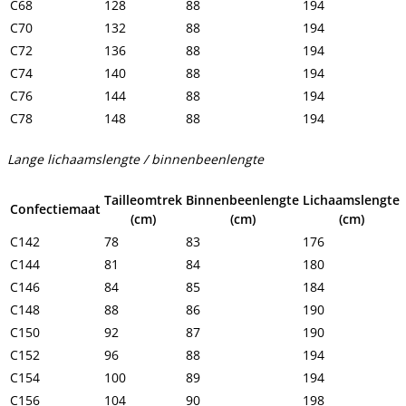
C68
128
88
194
C70
132
88
194
C72
136
88
194
C74
140
88
194
C76
144
88
194
C78
148
88
194
Lange lichaamslengte / binnenbeenlengte
Tailleomtrek
Binnenbeenlengte
Lichaamslengte
Confectiemaat
(cm)
(cm)
(cm)
C142
78
83
176
C144
81
84
180
C146
84
85
184
C148
88
86
190
C150
92
87
190
C152
96
88
194
C154
100
89
194
C156
104
90
198