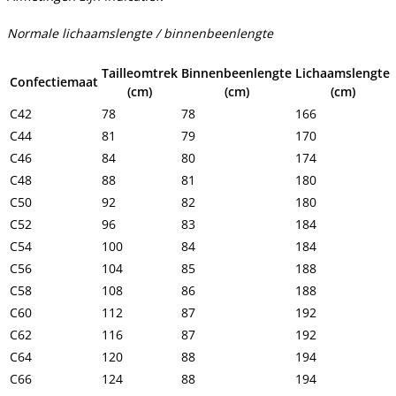
Normale lichaamslengte / binnenbeenlengte
Tailleomtrek
Binnenbeenlengte
Lichaamslengte
Confectiemaat
(cm)
(cm)
(cm)
C42
78
78
166
C44
81
79
170
C46
84
80
174
C48
88
81
180
C50
92
82
180
C52
96
83
184
C54
100
84
184
C56
104
85
188
C58
108
86
188
C60
112
87
192
C62
116
87
192
C64
120
88
194
C66
124
88
194