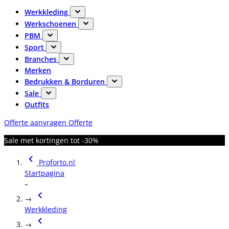
Werkkleding
Werkschoenen
PBM
Sport
Branches
Merken
Bedrukken & Borduren
Sale
Outfits
Offerte aanvragen
Offerte
Sale met kortingen tot -30%
Proforto.nl
Startpagina
–
→
Werkkleding
→