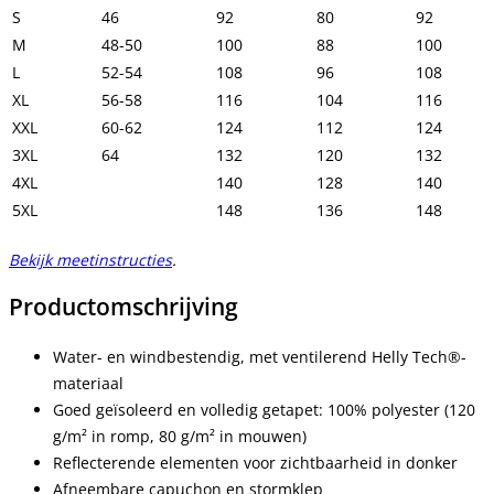
S
46
92
80
92
M
48-50
100
88
100
L
52-54
108
96
108
XL
56-58
116
104
116
XXL
60-62
124
112
124
3XL
64
132
120
132
4XL
140
128
140
5XL
148
136
148
Bekijk meetinstructies
.
Productomschrijving
Water- en windbestendig, met ventilerend Helly Tech®-
materiaal
Goed geïsoleerd en volledig getapet: 100% polyester (120
g/m² in romp, 80 g/m² in mouwen)
Reflecterende elementen voor zichtbaarheid in donker
Afneembare capuchon en stormklep