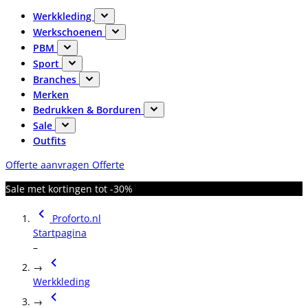
Werkkleding
Werkschoenen
PBM
Sport
Branches
Merken
Bedrukken & Borduren
Sale
Outfits
Offerte aanvragen
Offerte
Sale met kortingen tot -30%
Proforto.nl
Startpagina
–
→
Werkkleding
→