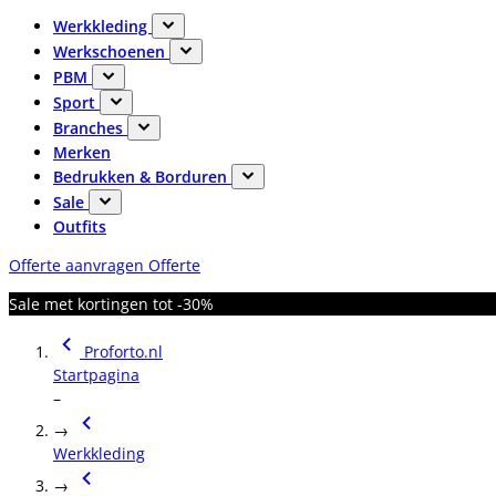
Werkkleding
Werkschoenen
PBM
Sport
Branches
Merken
Bedrukken & Borduren
Sale
Outfits
Offerte aanvragen
Offerte
Sale met kortingen tot -30%
Proforto.nl
Startpagina
–
→
Werkkleding
→