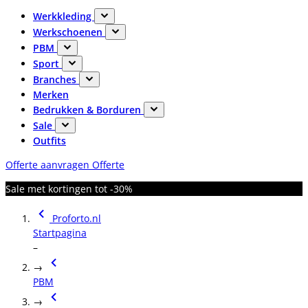
Werkkleding
Werkschoenen
PBM
Sport
Branches
Merken
Bedrukken & Borduren
Sale
Outfits
Offerte aanvragen
Offerte
Sale met kortingen tot -30%
Proforto.nl
Startpagina
–
→
PBM
→