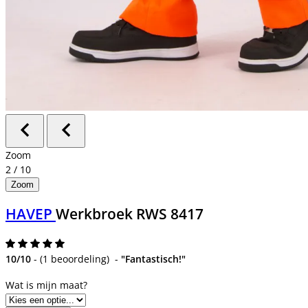
Zoom
2
/
10
Zoom
HAVEP
Werkbroek RWS 8417
10/10
-
(
1 beoordeling
)
-
"Fantastisch!"