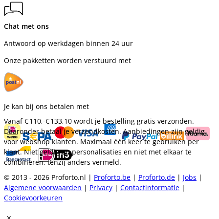
Chat met ons
Antwoord op werkdagen binnen 24 uur
Onze pakketten worden verstuurd met
Je kan bij ons betalen met
Vanaf
€ 110,-
€ 133,10
wordt je bestelling gratis verzonden.
Daaronder betaal je verzendkosten. Aanbiedingen zijn geldig
voor webshop klanten. Maximaal één keer te gebruiken per
klant. Niet geldig op personalisaties en niet met elkaar te
combineren, tenzij anders vermeld.
© 2013 - 2026 Proforto.nl |
Proforto.be
|
Proforto.de
|
Jobs
|
Algemene voorwaarden
|
Privacy
|
Contactinformatie
|
Cookievoorkeuren