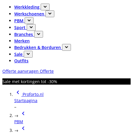
Werkkleding
Werkschoenen
PBM
Sport
Branches
Merken
Bedrukken & Borduren
Sale
Outfits
Offerte aanvragen
Offerte
Sale met kortingen tot -30%
Proforto.nl
Startpagina
–
→
PBM
→