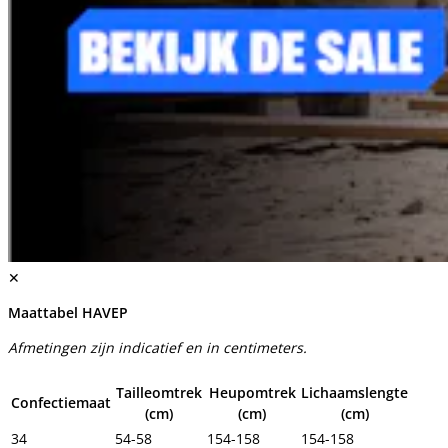
✕
Maattabel HAVEP
Afmetingen zijn indicatief en in centimeters.
Tailleomtrek
Heupomtrek
Lichaamslengte
Confectiemaat
(cm)
(cm)
(cm)
34
54-58
154-158
154-158