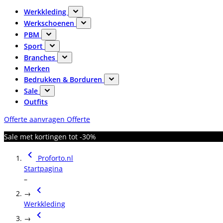
Werkkleding
Werkschoenen
PBM
Sport
Branches
Merken
Bedrukken & Borduren
Sale
Outfits
Offerte aanvragen
Offerte
Sale met kortingen tot -30%
Proforto.nl
Startpagina
–
→
Werkkleding
→