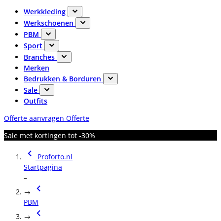
Werkkleding
Werkschoenen
PBM
Sport
Branches
Merken
Bedrukken & Borduren
Sale
Outfits
Offerte aanvragen
Offerte
Sale met kortingen tot -30%
Proforto.nl
Startpagina
–
→
PBM
→