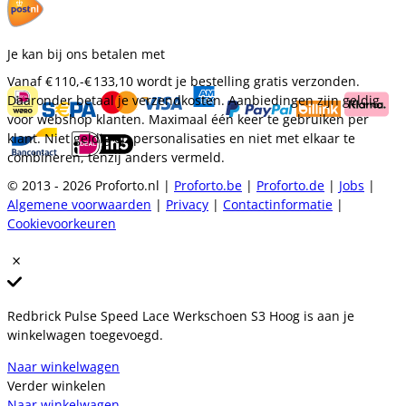
Je kan bij ons betalen met
Vanaf
€ 110,-
€ 133,10
wordt je bestelling gratis verzonden.
Daaronder betaal je verzendkosten. Aanbiedingen zijn geldig
voor webshop klanten. Maximaal één keer te gebruiken per
klant. Niet geldig op personalisaties en niet met elkaar te
combineren, tenzij anders vermeld.
© 2013 - 2026 Proforto.nl |
Proforto.be
|
Proforto.de
|
Jobs
|
Algemene voorwaarden
|
Privacy
|
Contactinformatie
|
Cookievoorkeuren
Redbrick Pulse Speed Lace Werkschoen S3 Hoog is aan je
winkelwagen toegevoegd.
Naar winkelwagen
Verder winkelen
Naar winkelwagen