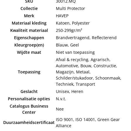
SKU
30012.MQ
Collectie
Multi Protector
Merk
HAVEP
Materiaal kleding
Katoen, Polyester
Kwaliteit materiaal
250-299gr/m²
Eigenschappen
Brandvertragend, Reflecterend
Kleurgroep(en)
Blauw, Geel
Wijdte maat
Niet van toepassing
Afval & recycling, Agrarisch,
Automotive, Bouw, Constructie,
Toepassing
Magazijn, Metaal,
Schilder/stukadoor, Schoonmaak,
Techniek, Transport
Geslacht
Unisex, Heren
Personalisatie opties
N.v.t.
Catalogus Business
Nee
Center
ISO 9001, ISO 14001, Green Gear
Duurzaamheidscertificaat
Alliance