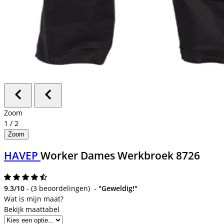
Zoom
1
/
2
Zoom
HAVEP
Worker Dames Werkbroek 8726
9.3/10
-
(
3 beoordelingen
)
-
"Geweldig!"
Bekijk maattabel