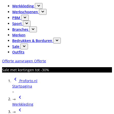
Werkkleding
Werkschoenen
PBM
Sport
Branches
Merken
Bedrukken & Borduren
Sale
Outfits
Offerte aanvragen
Offerte
Sale met kortingen tot -30%
Proforto.nl
Startpagina
–
→
Werkkleding
→