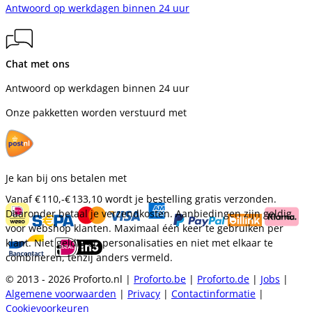
Antwoord op werkdagen binnen 24 uur
Chat met ons
Antwoord op werkdagen binnen 24 uur
Onze pakketten worden verstuurd met
Je kan bij ons betalen met
Vanaf
€ 110,-
€ 133,10
wordt je bestelling gratis verzonden.
Daaronder betaal je verzendkosten. Aanbiedingen zijn geldig
voor webshop klanten. Maximaal één keer te gebruiken per
klant. Niet geldig op personalisaties en niet met elkaar te
combineren, tenzij anders vermeld.
© 2013 - 2026 Proforto.nl |
Proforto.be
|
Proforto.de
|
Jobs
|
Algemene voorwaarden
|
Privacy
|
Contactinformatie
|
Cookievoorkeuren