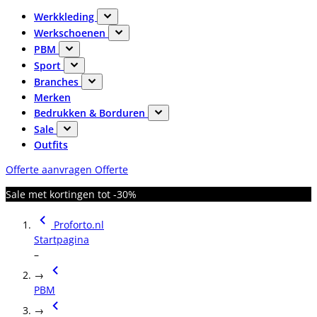
Werkkleding
Werkschoenen
PBM
Sport
Branches
Merken
Bedrukken & Borduren
Sale
Outfits
Offerte aanvragen
Offerte
Sale met kortingen tot -30%
Proforto.nl
Startpagina
–
→
PBM
→