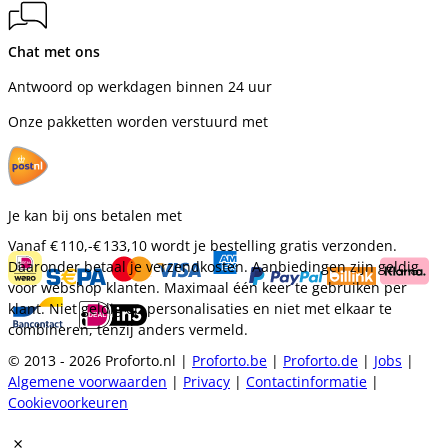
Chat met ons
Antwoord op werkdagen binnen 24 uur
Onze pakketten worden verstuurd met
Je kan bij ons betalen met
Vanaf
€ 110,-
€ 133,10
wordt je bestelling gratis verzonden.
Daaronder betaal je verzendkosten. Aanbiedingen zijn geldig
voor webshop klanten. Maximaal één keer te gebruiken per
klant. Niet geldig op personalisaties en niet met elkaar te
combineren, tenzij anders vermeld.
© 2013 - 2026 Proforto.nl |
Proforto.be
|
Proforto.de
|
Jobs
|
Algemene voorwaarden
|
Privacy
|
Contactinformatie
|
Cookievoorkeuren