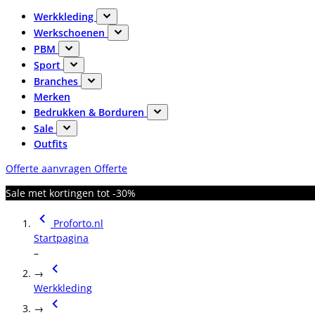
Werkkleding
Werkschoenen
PBM
Sport
Branches
Merken
Bedrukken & Borduren
Sale
Outfits
Offerte aanvragen
Offerte
Sale met kortingen tot -30%
Proforto.nl
Startpagina
–
→
Werkkleding
→