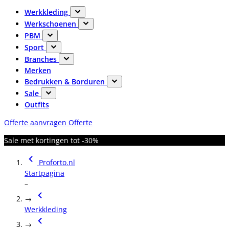
Werkkleding
Werkschoenen
PBM
Sport
Branches
Merken
Bedrukken & Borduren
Sale
Outfits
Offerte aanvragen
Offerte
Sale met kortingen tot -30%
Proforto.nl
Startpagina
–
→
Werkkleding
→