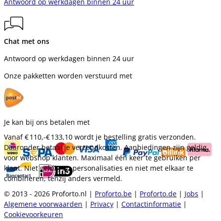
Antwoord op werkdagen binnen 24 uur
Chat met ons
Antwoord op werkdagen binnen 24 uur
Onze pakketten worden verstuurd met
Je kan bij ons betalen met
Vanaf
€ 110,-
€ 133,10
wordt je bestelling gratis verzonden.
Daaronder betaal je verzendkosten. Aanbiedingen zijn geldig
voor webshop klanten. Maximaal één keer te gebruiken per
klant. Niet geldig op personalisaties en niet met elkaar te
combineren, tenzij anders vermeld.
© 2013 - 2026 Proforto.nl |
Proforto.be
|
Proforto.de
|
Jobs
|
Algemene voorwaarden
|
Privacy
|
Contactinformatie
|
Cookievoorkeuren