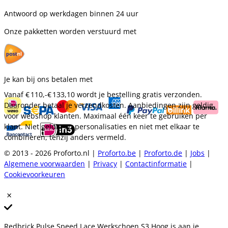
Antwoord op werkdagen binnen 24 uur
Onze pakketten worden verstuurd met
Je kan bij ons betalen met
Vanaf
€ 110,-
€ 133,10
wordt je bestelling gratis verzonden.
Daaronder betaal je verzendkosten. Aanbiedingen zijn geldig
voor webshop klanten. Maximaal één keer te gebruiken per
klant. Niet geldig op personalisaties en niet met elkaar te
combineren, tenzij anders vermeld.
© 2013 - 2026 Proforto.nl |
Proforto.be
|
Proforto.de
|
Jobs
|
Algemene voorwaarden
|
Privacy
|
Contactinformatie
|
Cookievoorkeuren
Redbrick Pulse Speed Lace Werkschoen S3 Hoog is aan je