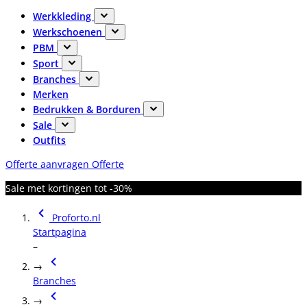
Werkkleding
Werkschoenen
PBM
Sport
Branches
Merken
Bedrukken & Borduren
Sale
Outfits
Offerte aanvragen
Offerte
Sale met kortingen tot -30%
Proforto.nl
Startpagina
–
→
Branches
→