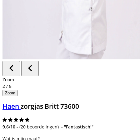
Zoom
2
/
8
Zoom
Haen
zorgjas Britt 73600
9.6/10
-
(
20 beoordelingen
)
-
"Fantastisch!"