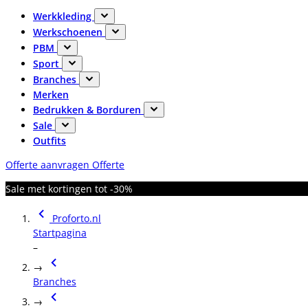
Werkkleding
Werkschoenen
PBM
Sport
Branches
Merken
Bedrukken & Borduren
Sale
Outfits
Offerte aanvragen
Offerte
Sale met kortingen tot -30%
Proforto.nl
Startpagina
–
→
Branches
→