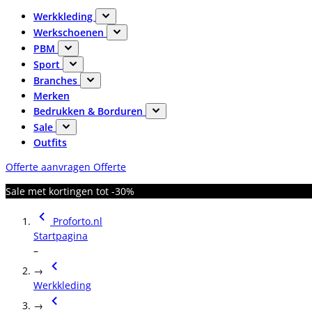
Werkkleding
Werkschoenen
PBM
Sport
Branches
Merken
Bedrukken & Borduren
Sale
Outfits
Offerte aanvragen
Offerte
Sale met kortingen tot -30%
Proforto.nl
Startpagina
–
→
Werkkleding
→