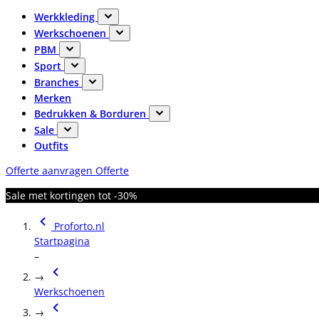
Werkkleding
Werkschoenen
PBM
Sport
Branches
Merken
Bedrukken & Borduren
Sale
Outfits
Offerte aanvragen
Offerte
Sale met kortingen tot -30%
Proforto.nl
Startpagina
–
→
Werkschoenen
→