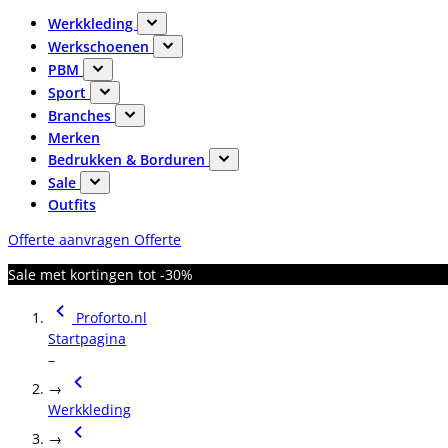
Werkkleding
Werkschoenen
PBM
Sport
Branches
Merken
Bedrukken & Borduren
Sale
Outfits
Offerte aanvragen
Offerte
Sale met kortingen tot -30%
Proforto.nl
Startpagina
–
→
Werkkleding
→