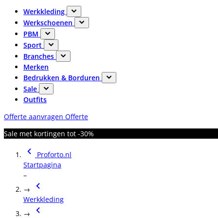
Werkkleding
Werkschoenen
PBM
Sport
Branches
Merken
Bedrukken & Borduren
Sale
Outfits
Offerte aanvragen
Offerte
Sale met kortingen tot -30%
Proforto.nl
Startpagina
–
→
Werkkleding
→