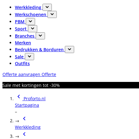
Werkkleding
Werkschoenen
PBM
Sport
Branches
Merken
Bedrukken & Borduren
Sale
Outfits
Offerte aanvragen
Offerte
Sale met kortingen tot -30%
Proforto.nl
Startpagina
–
→
Werkkleding
→