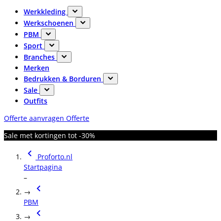
Werkkleding
Werkschoenen
PBM
Sport
Branches
Merken
Bedrukken & Borduren
Sale
Outfits
Offerte aanvragen
Offerte
Sale met kortingen tot -30%
Proforto.nl
Startpagina
–
→
PBM
→