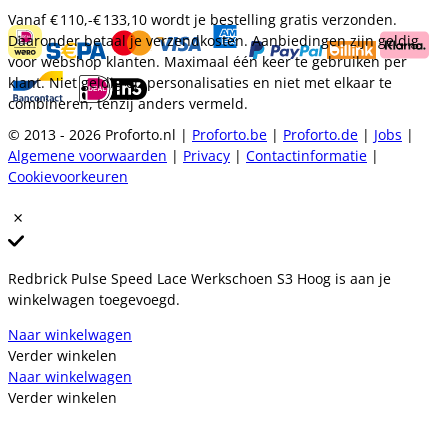
Vanaf
€ 110,-
€ 133,10
wordt je bestelling gratis verzonden.
Daaronder betaal je verzendkosten. Aanbiedingen zijn geldig
voor webshop klanten. Maximaal één keer te gebruiken per
klant. Niet geldig op personalisaties en niet met elkaar te
combineren, tenzij anders vermeld.
© 2013 - 2026 Proforto.nl |
Proforto.be
|
Proforto.de
|
Jobs
|
Algemene voorwaarden
|
Privacy
|
Contactinformatie
|
Cookievoorkeuren
Redbrick Pulse Speed Lace Werkschoen S3 Hoog is aan je
winkelwagen toegevoegd.
Naar winkelwagen
Verder winkelen
Naar winkelwagen
Verder winkelen