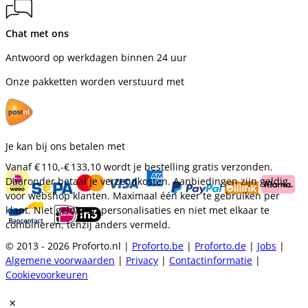
Chat met ons
Antwoord op werkdagen binnen 24 uur
Onze pakketten worden verstuurd met
Je kan bij ons betalen met
Vanaf
€ 110,-
€ 133,10
wordt je bestelling gratis verzonden.
Daaronder betaal je verzendkosten. Aanbiedingen zijn geldig
voor webshop klanten. Maximaal één keer te gebruiken per
klant. Niet geldig op personalisaties en niet met elkaar te
combineren, tenzij anders vermeld.
© 2013 - 2026 Proforto.nl |
Proforto.be
|
Proforto.de
|
Jobs
|
Algemene voorwaarden
|
Privacy
|
Contactinformatie
|
Cookievoorkeuren