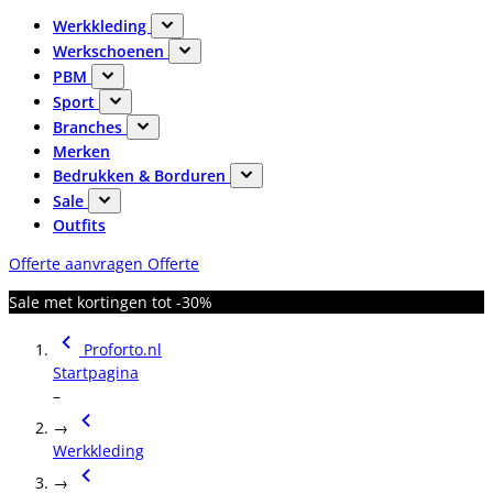
Werkkleding
Werkschoenen
PBM
Sport
Branches
Merken
Bedrukken & Borduren
Sale
Outfits
Offerte aanvragen
Offerte
Sale met kortingen tot -30%
Proforto.nl
Startpagina
–
→
Werkkleding
→