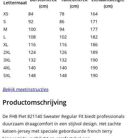
Lettermaat
(cm)
(cm)
(cm)
XS
84
78
164
S
92
86
171
M
100
94
177
L
108
102
182
XL
116
116
186
2XL
124
126
189
3XL
132
132
190
4XL
140
140
190
5XL
148
148
190
Bekijk meetinstructies
.
Productomschrijving
De FHB Piet 821140 Sweater Regular Fit biedt professionals 
duurzaam draagcomfort in een stijlvol design. Het zachte 
katoen-jersey met speciale geborduurde french terry 