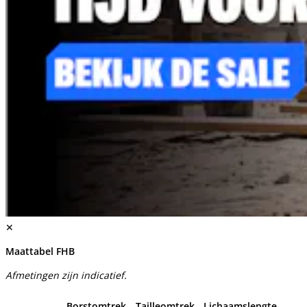
✕
Maattabel FHB
Afmetingen zijn indicatief.
Borstomtrek
Tailleomtrek
Lichaamslengte