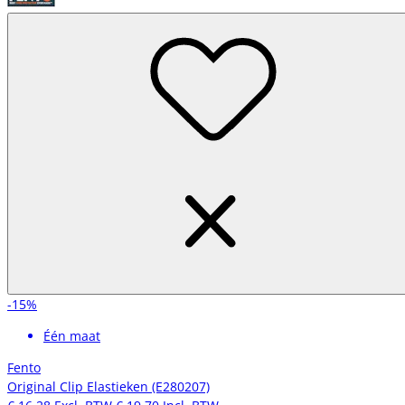
-15%
Één maat
Fento
Original Clip Elastieken (E280207)