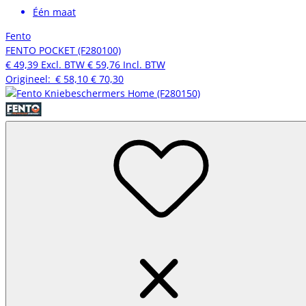
Één maat
Fento
FENTO POCKET (F280100)
€ 49,39
Excl. BTW
€ 59,76
Incl. BTW
Origineel:
€ 58,10
€ 70,30