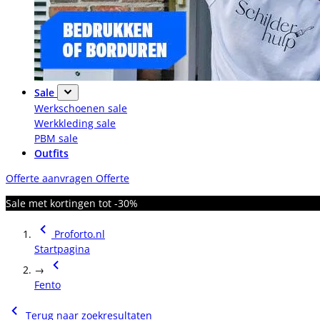
Sale
Werkschoenen sale
Werkkleding sale
PBM sale
Outfits
Offerte aanvragen
Offerte
Sale met kortingen tot -30%
Proforto.nl
Startpagina
→
Fento
Terug naar zoekresultaten