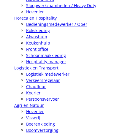
Sloopwerkzaamheden / Heavy Duty
Hovenier
Horeca en Hospitality
Bedieningsmedewerker / Ober
Kokskleding
Afwashulp
Keukenhulp
Front office
Schoonmaakkleding
Hospitality manager
Logistiek en Transport
Logistiek medewerker
Verkeersregelaar
Chauffeur
Koerier
Persoonsvervoer
Agri en Natuur
Hovenier
Visserij
Boerenkleding
Boomverzorging