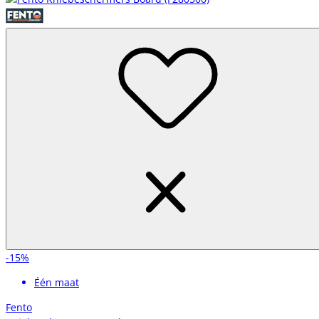
-15%
Één maat
Fento