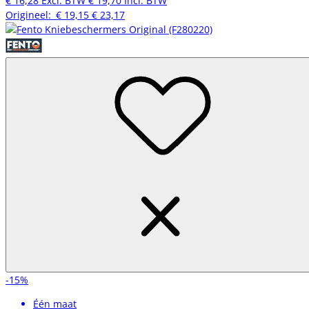
€ 16,28
Excl. BTW
€ 19,70
Incl. BTW
Origineel:
€ 19,15
€ 23,17
-15%
Één maat