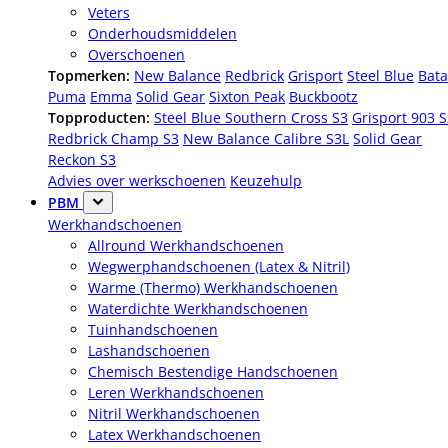
Veters
Onderhoudsmiddelen
Overschoenen
Topmerken:
New Balance
Redbrick
Grisport
Steel Blue
Bata
Puma
Emma
Solid Gear
Sixton Peak
Buckbootz
Topproducten:
Steel Blue Southern Cross S3
Grisport 903 
Redbrick Champ S3
New Balance Calibre S3L
Solid Gear
Reckon S3
Advies over werkschoenen
Keuzehulp
PBM
Werkhandschoenen
Allround Werkhandschoenen
Wegwerphandschoenen (Latex & Nitril)
Warme (Thermo) Werkhandschoenen
Waterdichte Werkhandschoenen
Tuinhandschoenen
Lashandschoenen
Chemisch Bestendige Handschoenen
Leren Werkhandschoenen
Nitril Werkhandschoenen
Latex Werkhandschoenen