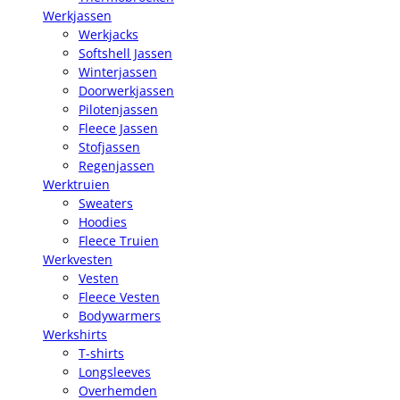
Werkjassen
Werkjacks
Softshell Jassen
Winterjassen
Doorwerkjassen
Pilotenjassen
Fleece Jassen
Stofjassen
Regenjassen
Werktruien
Sweaters
Hoodies
Fleece Truien
Werkvesten
Vesten
Fleece Vesten
Bodywarmers
Werkshirts
T-shirts
Longsleeves
Overhemden