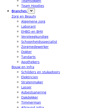
Teamsokken
Team Hoodies
Branches
Zorg en Beauty
Algemene zorg
Laborant
EHBO en BHV
Verpleegkundige
Schoonheidsspecialist
Zorgmedewerker
Dokter
Tandarts
Apothekers
Bouw en Infra
Schilders en stukadoors
Elektricien
Stratenmaker
Lasser
Asbestsanering
Dakdekker
Timmerman
Allround infra