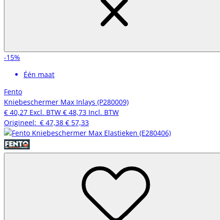
-15%
Één maat
Fento
Kniebeschermer Max Inlays (P280009)
€ 40,27
Excl. BTW
€ 48,73
Incl. BTW
Origineel:
€ 47,38
€ 57,33