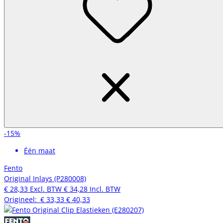
-15%
Één maat
Fento
Original Inlays (P280008)
€ 28,33
Excl. BTW
€ 34,28
Incl. BTW
Origineel:
€ 33,33
€ 40,33