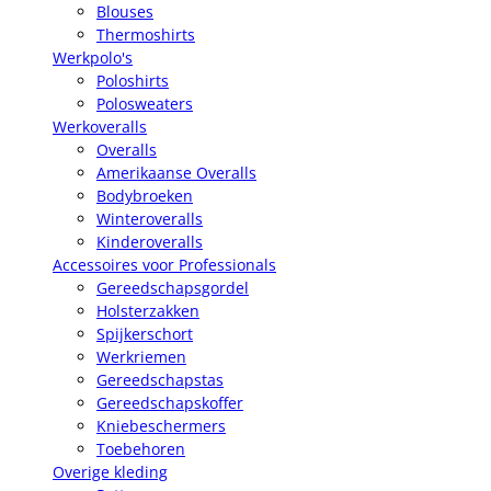
Blouses
Thermoshirts
Werkpolo's
Poloshirts
Polosweaters
Werkoveralls
Overalls
Amerikaanse Overalls
Bodybroeken
Winteroveralls
Kinderoveralls
Accessoires voor Professionals
Gereedschapsgordel
Holsterzakken
Spijkerschort
Werkriemen
Gereedschapstas
Gereedschapskoffer
Kniebeschermers
Toebehoren
Overige kleding