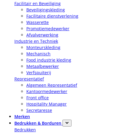
Facilitair en Beveiliging
Beveiligingskleding
Facilitaire dienstverlening
Wasserette
Promotiemedewerker
Afvalverwerking
Industrie en Techniek
Monteurskleding
Mechanisch
Food industrie kleding
Metaalbewerker
Verfspuiterij
Representatief
Algemeen Representatief
Kantoormedewerker
Front office
Hospitality Manager
Secretaresse
Merken
Bedrukken & Borduren
Bedrukken