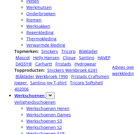
Petten
Werkmutsen
Onderbroeken
Riemen
Werksokken
Regenkleding
Thermokleding
Verwarmde kleding
Topmerken:
Snickers
Tricorp
Bläkläder
Mascot
Helly Hansen
Clique
Santino
HAVEP
DASSY®
Carhartt
Fristads
Hydrowear
Advies ove
Topproducten:
Snickers Werkbroek 6241
werkkledi
Blåkläder Werkbroek 1990
Fristads Craftsmen
Jogger
Santino Joy T-shirt
Tricorp Softshell
402006
Werkschoenen
Veiligheidsschoenen
Werkschoenen Heren
Werkschoenen Dames
Werkschoenen S3
Werkschoenen S2
Werkschoenen S1P