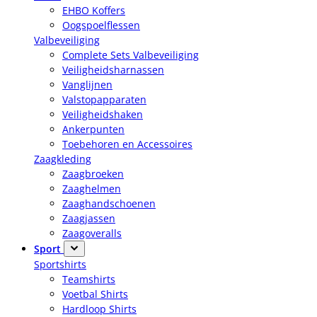
EHBO Koffers
Oogspoelflessen
Valbeveiliging
Complete Sets Valbeveiliging
Veiligheidsharnassen
Vanglijnen
Valstopapparaten
Veiligheidshaken
Ankerpunten
Toebehoren en Accessoires
Zaagkleding
Zaagbroeken
Zaaghelmen
Zaaghandschoenen
Zaagjassen
Zaagoveralls
Sport
Sportshirts
Teamshirts
Voetbal Shirts
Hardloop Shirts