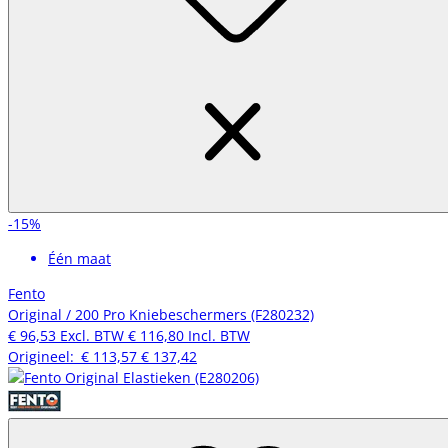
-15%
Één maat
Fento
Original / 200 Pro Kniebeschermers (F280232)
€ 96,53
Excl. BTW
€ 116,80
Incl. BTW
Origineel:
€ 113,57
€ 137,42