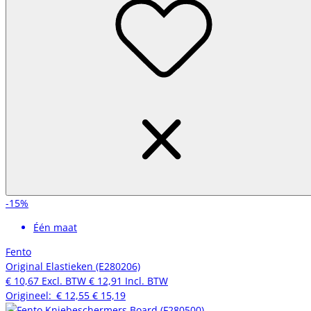
-15%
Één maat
Fento
Original Elastieken (E280206)
€ 10,67
Excl. BTW
€ 12,91
Incl. BTW
Origineel:
€ 12,55
€ 15,19