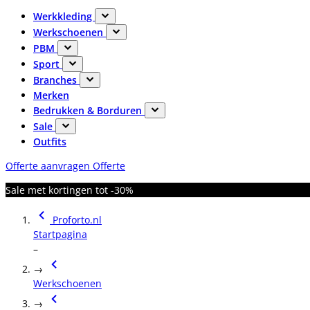
Werkkleding
Werkschoenen
PBM
Sport
Branches
Merken
Bedrukken & Borduren
Sale
Outfits
Offerte aanvragen
Offerte
Sale met kortingen tot -30%
Proforto.nl
Startpagina
–
→
Werkschoenen
→