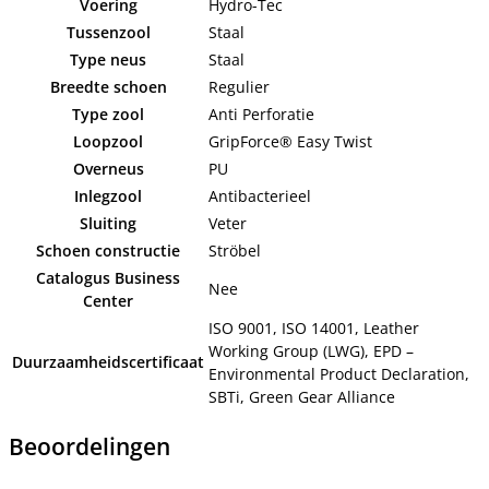
Voering
Hydro-Tec
Tussenzool
Staal
Type neus
Staal
Breedte schoen
Regulier
Type zool
Anti Perforatie
Loopzool
GripForce® Easy Twist
Overneus
PU
Inlegzool
Antibacterieel
Sluiting
Veter
Schoen constructie
Ströbel
Catalogus Business
Nee
Center
ISO 9001, ISO 14001, Leather
Working Group (LWG), EPD –
Duurzaamheidscertificaat
Environmental Product Declaration,
SBTi, Green Gear Alliance
Beoordelingen