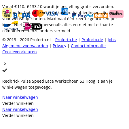
Vanaf
€ 110,-
€ 133,10
wordt je bestelling gratis verzonden.
Daaronder betaal je verzendkosten. Aanbiedingen zijn geldig
voor webshop klanten. Maximaal één keer te gebruiken per
klant. Niet geldig op personalisaties en niet met elkaar te
combineren, tenzij anders vermeld.
© 2013 - 2026 Proforto.nl |
Proforto.be
|
Proforto.de
|
Jobs
|
Algemene voorwaarden
|
Privacy
|
Contactinformatie
|
Cookievoorkeuren
Redbrick Pulse Speed Lace Werkschoen S3 Hoog is aan je
winkelwagen toegevoegd.
Naar winkelwagen
Verder winkelen
Naar winkelwagen
Verder winkelen