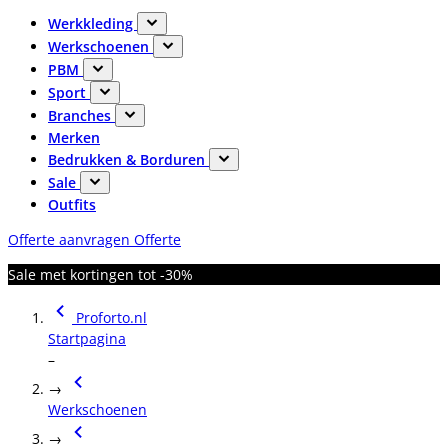
Werkkleding
Werkschoenen
PBM
Sport
Branches
Merken
Bedrukken & Borduren
Sale
Outfits
Offerte aanvragen
Offerte
Sale met kortingen tot -30%
Proforto.nl
Startpagina
–
→
Werkschoenen
→