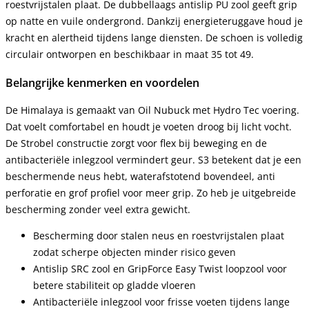
roestvrijstalen plaat. De dubbellaags antislip PU zool geeft grip
op natte en vuile ondergrond. Dankzij energieteruggave houd je
kracht en alertheid tijdens lange diensten. De schoen is volledig
circulair ontworpen en beschikbaar in maat 35 tot 49.
Belangrijke kenmerken en voordelen
De Himalaya is gemaakt van Oil Nubuck met Hydro Tec voering.
Dat voelt comfortabel en houdt je voeten droog bij licht vocht.
De Strobel constructie zorgt voor flex bij beweging en de
antibacteriële inlegzool vermindert geur. S3 betekent dat je een
beschermende neus hebt, waterafstotend bovendeel, anti
perforatie en grof profiel voor meer grip. Zo heb je uitgebreide
bescherming zonder veel extra gewicht.
Bescherming door stalen neus en roestvrijstalen plaat
zodat scherpe objecten minder risico geven
Antislip SRC zool en GripForce Easy Twist loopzool voor
betere stabiliteit op gladde vloeren
Antibacteriële inlegzool voor frisse voeten tijdens lange