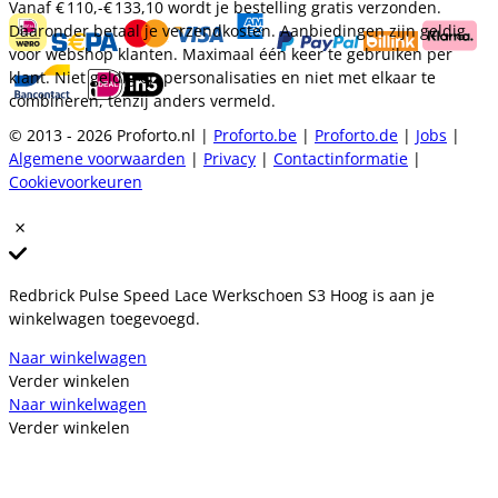
Vanaf
€ 110,-
€ 133,10
wordt je bestelling gratis verzonden.
Daaronder betaal je verzendkosten. Aanbiedingen zijn geldig
voor webshop klanten. Maximaal één keer te gebruiken per
klant. Niet geldig op personalisaties en niet met elkaar te
combineren, tenzij anders vermeld.
© 2013 - 2026 Proforto.nl |
Proforto.be
|
Proforto.de
|
Jobs
|
Algemene voorwaarden
|
Privacy
|
Contactinformatie
|
Cookievoorkeuren
Redbrick Pulse Speed Lace Werkschoen S3 Hoog is aan je
winkelwagen toegevoegd.
Naar winkelwagen
Verder winkelen
Naar winkelwagen
Verder winkelen