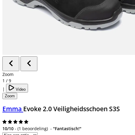
Zoom
1
/
9
|
Video
Zoom
Emma
Evoke 2.0 Veiligheidsschoen S3S
10/10
-
(
1 beoordeling
)
-
"Fantastisch!"