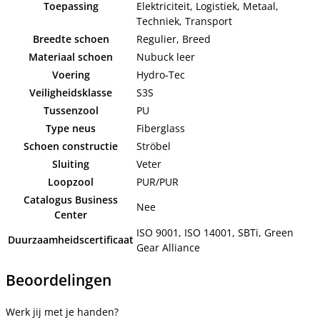
Toepassing
Elektriciteit, Logistiek, Metaal,
Techniek, Transport
Breedte schoen
Regulier, Breed
Materiaal schoen
Nubuck leer
Voering
Hydro-Tec
Veiligheidsklasse
S3S
Tussenzool
PU
Type neus
Fiberglass
Schoen constructie
Ströbel
Sluiting
Veter
Loopzool
PUR/PUR
Catalogus Business
Nee
Center
ISO 9001, ISO 14001, SBTi, Green
Duurzaamheidscertificaat
Gear Alliance
Beoordelingen
Werk jij met je handen?