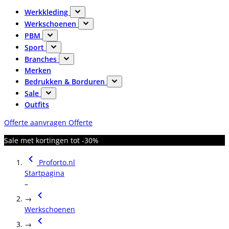
Werkkleding
Werkschoenen
PBM
Sport
Branches
Merken
Bedrukken & Borduren
Sale
Outfits
Offerte aanvragen
Offerte
Sale met kortingen tot -30%
Proforto.nl
Startpagina
–
→
Werkschoenen
→