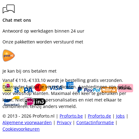
Chat met ons
Antwoord op werkdagen binnen 24 uur
Onze pakketten worden verstuurd met
Je kan bij ons betalen met
Vanaf
€ 110,-
€ 133,10
wordt je bestelling gratis verzonden.
Daaronder betaal je verzendkosten. Aanbiedingen zijn geldig
voor webshop klanten. Maximaal één keer te gebruiken per
klant. Niet geldig op personalisaties en niet met elkaar te
combineren, tenzij anders vermeld.
© 2013 - 2026 Proforto.nl |
Proforto.be
|
Proforto.de
|
Jobs
|
Algemene voorwaarden
|
Privacy
|
Contactinformatie
|
Cookievoorkeuren