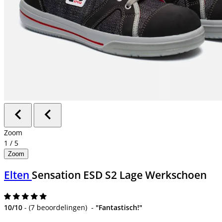
Zoom
1
/
5
Zoom
Elten
Sensation ESD S2 Lage Werkschoen
10/10
-
(
7 beoordelingen
)
-
"Fantastisch!"