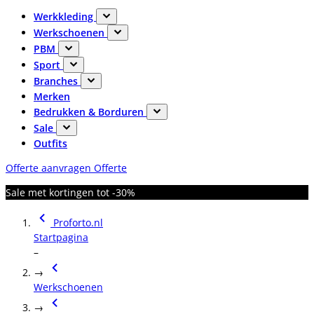
Werkkleding
Werkschoenen
PBM
Sport
Branches
Merken
Bedrukken & Borduren
Sale
Outfits
Offerte aanvragen
Offerte
Sale met kortingen tot -30%
Proforto.nl
Startpagina
–
→
Werkschoenen
→