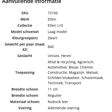
Aanvullende informatie
SKU
72106
Merk
Elten
Collectie
Elten L10
Model schoeisel
Laag model
Kleurgroep(en)
Zwart
Gewicht per paar (maat
840
42)
Geslacht
Unisex, Heren
Afval & recycling, Agrarisch,
Automotive, Bouw, Chemie,
Toepassing
Constructie, Magazijn, Metaal,
Schilder/stukadoor, Schoonmaak,
Techniek, Transport
Breedte schoen
11 cm
Breedte schoen
Regulier
Materiaal schoen
Nubuck leer
Voering
Ademende voering