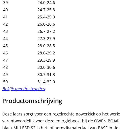
39
24.0-24.6
40
24.7-25.3
41
25.4-25.9
42
26.0-26.6
43
26.7-27.2
44
27.3-27.9
45
28.0-28.5
46
28.6-29.2
47
29.3-29.9
48
30.0-30.6
49
30.7-31.3
50
31.4-32.0
Bekijk meetinstructies
.
Productomschrijving
Deze laars zorgt voor een regelrechte powerkick op het werk:
verantwoordelijk voor deze energieboost bij de OWEN BOA®
black Mid ESD S2 is het Infinergy®-materiaal van BASF in de