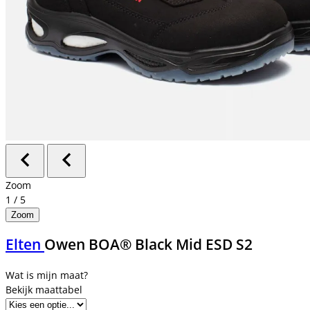
Zoom
1
/
5
Zoom
Elten
Owen BOA® Black Mid ESD S2
Bekijk maattabel