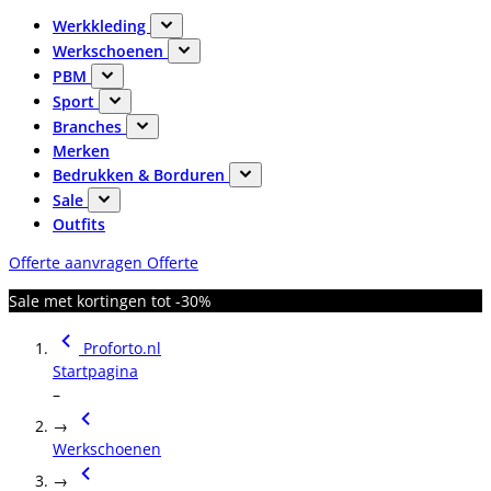
Werkkleding
Werkschoenen
PBM
Sport
Branches
Merken
Bedrukken & Borduren
Sale
Outfits
Offerte aanvragen
Offerte
Sale met kortingen tot -30%
Proforto.nl
Startpagina
–
→
Werkschoenen
→