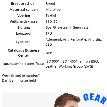
Breedte schoen
Breed
Materiaal schoen
Microfiber
Voering
Textiel
Veiligheidsklasse
ESD, S2
Sluiting
Boa Fit-systeem, Geen veter
Loopzool
TPU
Ademend, Anti Perforatie, Anti slip,
Type zool
ESD
Catalogus Business
Nee
Center
ISO 9001, ISO 14001, amfori BSCI,
Duurzaamheidscertificaat
Leather Working Group (LWG)
Werk jij met je handen?
Dan ben jij onze held