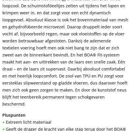
loopzool. De schuimstofdeeltjes zetten uit tijdens het lopen en
krimpen weer in, en dat zorgt voor een echt dynamisch
loopgevoel. Absoluut klasse is ook het bovenmateriaal van mesh
en gehydrofobeerde microvezel. Daarop druppelt ieder soort
vocht af, bijvoorbeeld regen, maar ook vloeistoffen op de vloer
worden betrouwbaar afgestoten. Dankzij de ademende
textielen voering hoeft men ook niet bang te zijn dat er zich
zweet aan de binnenkant bevindt. En het BOA® Fit-systeem
maakt het aan- en uittrekken van de laars een snelle zaak. Eén
draai – en de laars zit supervast. Daarbij absoluut comfortabel
en met heerlijk loopcomfort. De zool van TPU en PU zorgt voor
eersteklas slipweerstand op gladde vloeren, dus daarover hoeft
men zich ook geen zorgen te maken. En door de kunststof neus
blijft het teenbereik permanent tegen schokgevaren
beschermd
.
Pluspunten
+
Extreem licht materiaal
+
Geeft de drager de kracht van elke stap terug door het BOA®