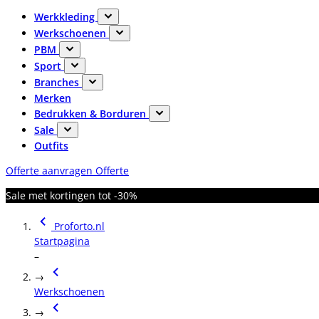
Werkkleding
Werkschoenen
PBM
Sport
Branches
Merken
Bedrukken & Borduren
Sale
Outfits
Offerte aanvragen
Offerte
Sale met kortingen tot -30%
Proforto.nl
Startpagina
–
→
Werkschoenen
→