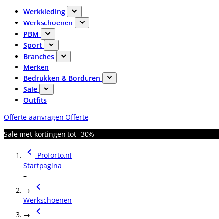
Werkkleding
Werkschoenen
PBM
Sport
Branches
Merken
Bedrukken & Borduren
Sale
Outfits
Offerte aanvragen
Offerte
Sale met kortingen tot -30%
Proforto.nl
Startpagina
–
→
Werkschoenen
→