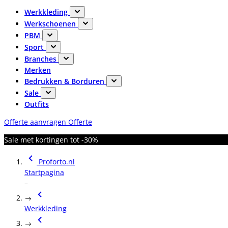
Werkkleding
Werkschoenen
PBM
Sport
Branches
Merken
Bedrukken & Borduren
Sale
Outfits
Offerte aanvragen
Offerte
Sale met kortingen tot -30%
Proforto.nl
Startpagina
–
→
Werkkleding
→