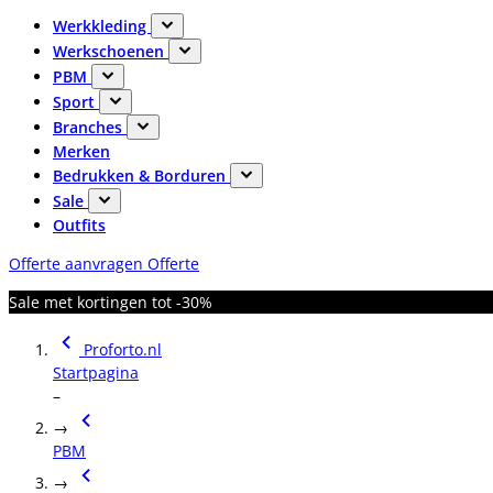
Werkkleding
Werkschoenen
PBM
Sport
Branches
Merken
Bedrukken & Borduren
Sale
Outfits
Offerte aanvragen
Offerte
Sale met kortingen tot -30%
Proforto.nl
Startpagina
–
→
PBM
→