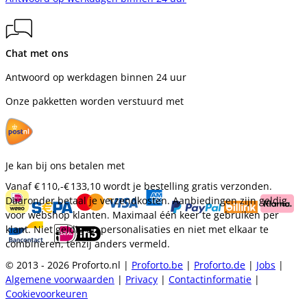
Chat met ons
Antwoord op werkdagen binnen 24 uur
Onze pakketten worden verstuurd met
Je kan bij ons betalen met
Vanaf
€ 110,-
€ 133,10
wordt je bestelling gratis verzonden.
Daaronder betaal je verzendkosten. Aanbiedingen zijn geldig
voor webshop klanten. Maximaal één keer te gebruiken per
klant. Niet geldig op personalisaties en niet met elkaar te
combineren, tenzij anders vermeld.
© 2013 - 2026 Proforto.nl |
Proforto.be
|
Proforto.de
|
Jobs
|
Algemene voorwaarden
|
Privacy
|
Contactinformatie
|
Cookievoorkeuren