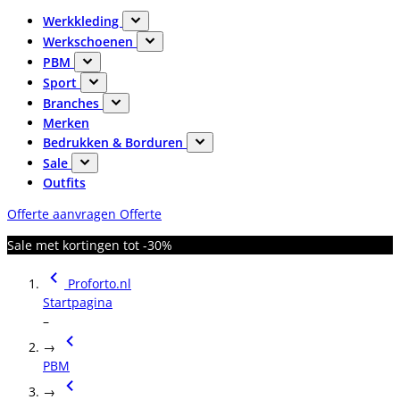
Werkkleding
Werkschoenen
PBM
Sport
Branches
Merken
Bedrukken & Borduren
Sale
Outfits
Offerte aanvragen
Offerte
Sale met kortingen tot -30%
Proforto.nl
Startpagina
–
→
PBM
→