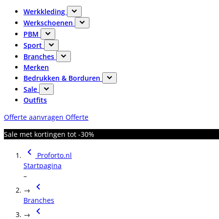
Werkkleding
Werkschoenen
PBM
Sport
Branches
Merken
Bedrukken & Borduren
Sale
Outfits
Offerte aanvragen
Offerte
Sale met kortingen tot -30%
Proforto.nl
Startpagina
–
→
Branches
→