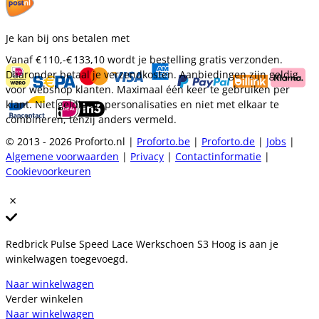
Je kan bij ons betalen met
Vanaf
€ 110,-
€ 133,10
wordt je bestelling gratis verzonden.
Daaronder betaal je verzendkosten. Aanbiedingen zijn geldig
voor webshop klanten. Maximaal één keer te gebruiken per
klant. Niet geldig op personalisaties en niet met elkaar te
combineren, tenzij anders vermeld.
© 2013 - 2026 Proforto.nl |
Proforto.be
|
Proforto.de
|
Jobs
|
Algemene voorwaarden
|
Privacy
|
Contactinformatie
|
Cookievoorkeuren
Redbrick Pulse Speed Lace Werkschoen S3 Hoog is aan je
winkelwagen toegevoegd.
Naar winkelwagen
Verder winkelen
Naar winkelwagen