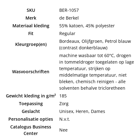
SKU
BER-1057
Merk
de Berkel
Materiaal kleding
55% katoen, 45% polyester
Fit
Regular
Bordeaux, Olijfgroen, Petrol blauw
Kleurgroep(en)
(contrast donkerblauw)
machine wasbaar tot 60°C, drogen
in tommeldroger toegelaten op lage
temperatuur, strijken op
Wasvoorschriften
middelmatige temperatuur, niet
bleken, chemisch reinigen - alle
solventen behalve tricloretheen
Gewicht kleding in g/m²
185
Toepassing
Zorg
Geslacht
Unisex, Heren, Dames
Personalisatie opties
N.v.t.
Catalogus Business
Nee
Center