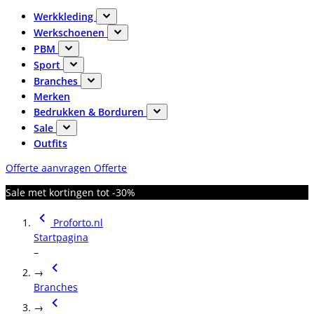
Werkkleding
Werkschoenen
PBM
Sport
Branches
Merken
Bedrukken & Borduren
Sale
Outfits
Offerte aanvragen
Offerte
Sale met kortingen tot -30%
Proforto.nl
Startpagina
–
→
Branches
→