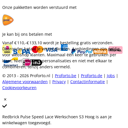
Onze pakketten worden verstuurd met
Je kan bij ons betalen met
Vanaf
€ 110,-
€ 133,10
wordt je bestelling gratis verzonden.
Daaronder betaal je verzendkosten. Aanbiedingen zijn geldig
voor webshop klanten. Maximaal één keer te gebruiken per
klant. Niet geldig op personalisaties en niet met elkaar te
combineren, tenzij anders vermeld.
© 2013 - 2026 Proforto.nl |
Proforto.be
|
Proforto.de
|
Jobs
|
Algemene voorwaarden
|
Privacy
|
Contactinformatie
|
Cookievoorkeuren
Redbrick Pulse Speed Lace Werkschoen S3 Hoog is aan je
winkelwagen toegevoegd.