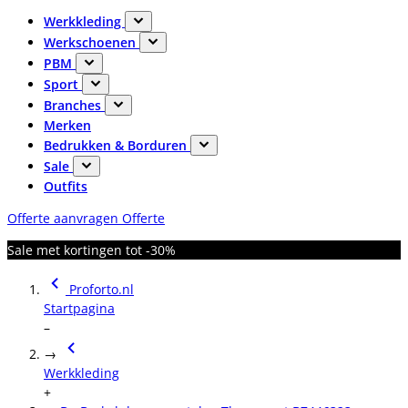
Werkkleding
Werkschoenen
PBM
Sport
Branches
Merken
Bedrukken & Borduren
Sale
Outfits
Offerte aanvragen
Offerte
Sale met kortingen tot -30%
Proforto.nl
Startpagina
–
→
Werkkleding
+