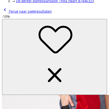
→
De Berkel damespantalon Thea zwart B7446323
Terug naar zoekresultaten
-10%