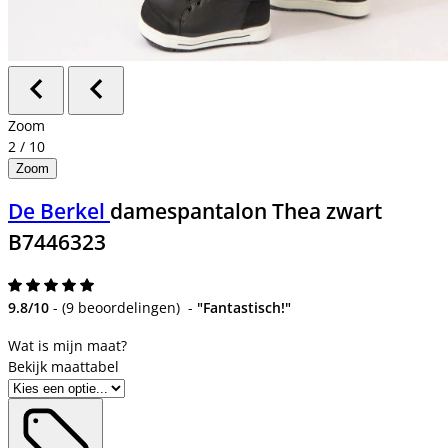
Zoom
2
/
10
Zoom
De Berkel
damespantalon Thea zwart
B7446323
9.8/10
-
(
9 beoordelingen
)
-
"Fantastisch!"
Bekijk maattabel