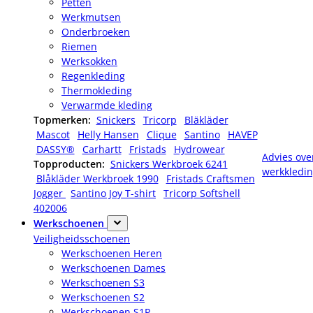
Petten
Werkmutsen
Onderbroeken
Riemen
Werksokken
Regenkleding
Thermokleding
Verwarmde kleding
Topmerken:
Snickers
Tricorp
Bläkläder
Mascot
Helly Hansen
Clique
Santino
HAVEP
DASSY®
Carhartt
Fristads
Hydrowear
Advies ove
Topproducten:
Snickers Werkbroek 6241
werkkledi
Blåkläder Werkbroek 1990
Fristads Craftsmen
Jogger
Santino Joy T-shirt
Tricorp Softshell
402006
Werkschoenen
Veiligheidsschoenen
Werkschoenen Heren
Werkschoenen Dames
Werkschoenen S3
Werkschoenen S2
Werkschoenen S1P