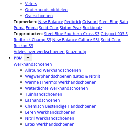
Veters
Onderhoudsmiddelen
Overschoenen
Topmerken:
New Balance
Redbrick
Grisport
Steel Blue
Bata
Puma
Emma
Solid Gear
Sixton Peak
Buckbootz
Topproducten:
Steel Blue Southern Cross S3
Grisport 903 
Redbrick Champ S3
New Balance Calibre S3L
Solid Gear
Reckon S3
Advies over werkschoenen
Keuzehulp
PBM
Werkhandschoenen
Allround Werkhandschoenen
Wegwerphandschoenen (Latex & Nitril)
Warme (Thermo) Werkhandschoenen
Waterdichte Werkhandschoenen
Tuinhandschoenen
Lashandschoenen
Chemisch Bestendige Handschoenen
Leren Werkhandschoenen
Nitril Werkhandschoenen
Latex Werkhandschoenen