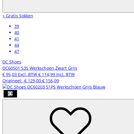
+ Gratis Sokken
39
40
41
44
47
DC Shoes
DC60501 S3S Werkschoen Zwart Grijs
€ 95,03
Excl. BTW
€ 114,99
Incl. BTW
Origineel:
€ 129,00
€ 156,09