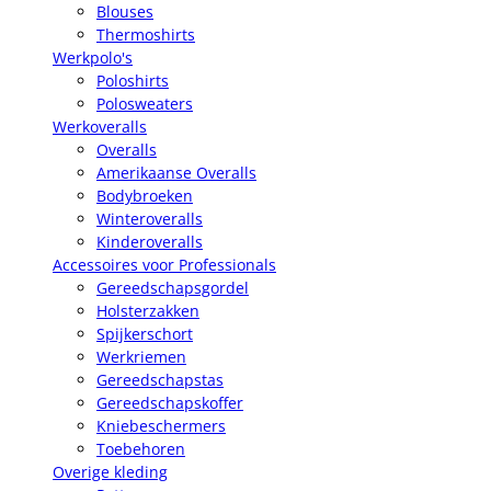
Blouses
Thermoshirts
Werkpolo's
Poloshirts
Polosweaters
Werkoveralls
Overalls
Amerikaanse Overalls
Bodybroeken
Winteroveralls
Kinderoveralls
Accessoires voor Professionals
Gereedschapsgordel
Holsterzakken
Spijkerschort
Werkriemen
Gereedschapstas
Gereedschapskoffer
Kniebeschermers
Toebehoren
Overige kleding