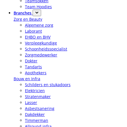
Teamsokken
Team Hoodies
Branches
Zorg en Beauty
Algemene zorg
Laborant
EHBO en BHV
Verpleegkundige
Schoonheidsspecialist
Zorgmedewerker
Dokter
Tandarts
Apothekers
Bouw en Infra
Schilders en stukadoors
Elektricien
Stratenmaker
Lasser
Asbestsanering
Dakdekker
Timmerman
Allround infra