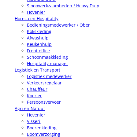
Sloopwerkzaamheden / Heavy Duty
Hovenier
Horeca en Hospitality
Bedieningsmedewerker / Ober
Kokskleding
Afwashulp
Keukenhulp
Front office
Schoonmaakkleding
Hospitality manager
Logistiek en Transport
Logistiek medewerker
Verkeersregelaar
Chauffeur
Koerier
Persoonsvervoer
Agri en Natuur
Hovenier
Visserij
Boerenkleding
Boomverzorging