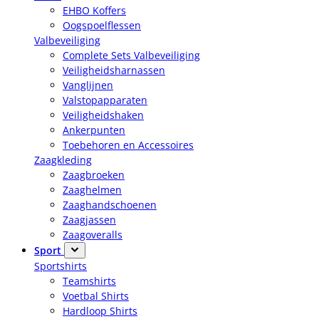
EHBO Koffers
Oogspoelflessen
Valbeveiliging
Complete Sets Valbeveiliging
Veiligheidsharnassen
Vanglijnen
Valstopapparaten
Veiligheidshaken
Ankerpunten
Toebehoren en Accessoires
Zaagkleding
Zaagbroeken
Zaaghelmen
Zaaghandschoenen
Zaagjassen
Zaagoveralls
Sport
Sportshirts
Teamshirts
Voetbal Shirts
Hardloop Shirts