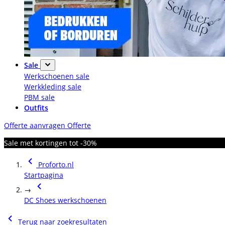
Sale
Werkschoenen sale
Werkkleding sale
PBM sale
Outfits
Offerte aanvragen
Offerte
Sale met kortingen tot -30%
Proforto.nl
Startpagina
→
DC Shoes werkschoenen
Terug naar zoekresultaten