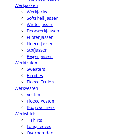
Werkjassen
Werkjacks
Softshell Jassen
Winterjassen
Doorwerkjassen
Pilotenjassen
Fleece Jassen
Stofjassen
Regenjassen
Werktruien
Sweaters
Hoodies
Fleece Truien
Werkvesten
Vesten
Fleece Vesten
Bodywarmers
Werkshirts
T-shirts
Longsleeves
Overhemden