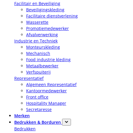
Facilitair en Beveiliging
Beveiligingskleding
Facilitaire dienstverlening
Wasserette
Promotiemedewerker
Afvalverwerking
Industrie en Techniek
Monteurskleding
Mechanisch
Food industrie kleding
Metaalbewerker
Verfspuiterij
Representatief
Algemeen Representatief
Kantoormedewerker
Front office
Hospitality Manager
Secretaresse
Merken
Bedrukken & Borduren
Bedrukken