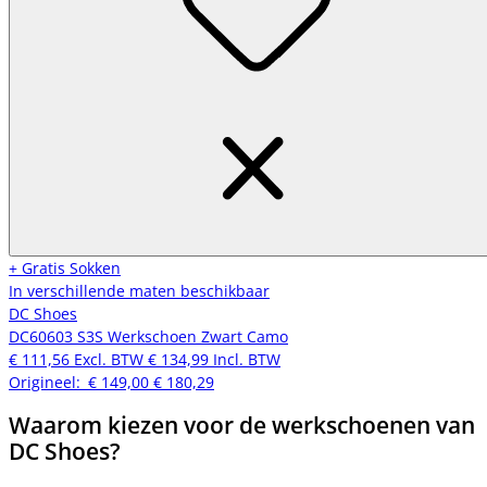
+ Gratis Sokken
In verschillende maten beschikbaar
DC Shoes
DC60603 S3S Werkschoen Zwart Camo
€ 111,56
Excl. BTW
€ 134,99
Incl. BTW
Origineel:
€ 149,00
€ 180,29
Waarom kiezen voor de werkschoenen van
DC Shoes?