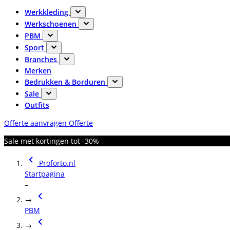
Werkkleding
Werkschoenen
PBM
Sport
Branches
Merken
Bedrukken & Borduren
Sale
Outfits
Offerte aanvragen
Offerte
Sale met kortingen tot -30%
Proforto.nl
Startpagina
–
→
PBM
→