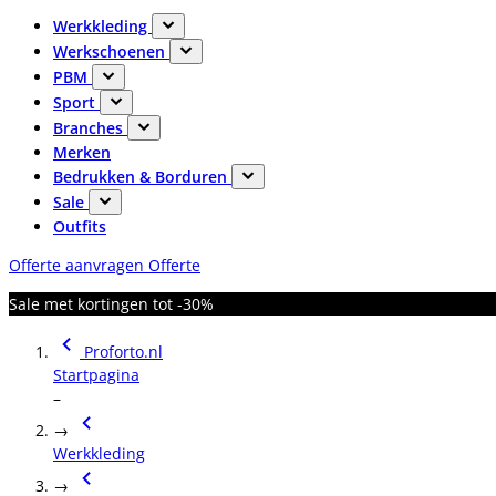
Werkkleding
Werkschoenen
PBM
Sport
Branches
Merken
Bedrukken & Borduren
Sale
Outfits
Offerte aanvragen
Offerte
Sale met kortingen tot -30%
Proforto.nl
Startpagina
–
→
Werkkleding
→