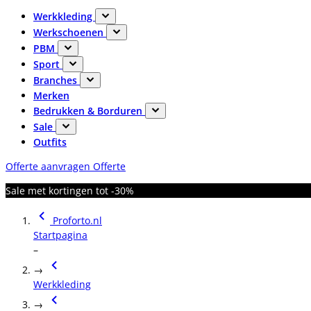
Werkkleding
Werkschoenen
PBM
Sport
Branches
Merken
Bedrukken & Borduren
Sale
Outfits
Offerte aanvragen
Offerte
Sale met kortingen tot -30%
Proforto.nl
Startpagina
–
→
Werkkleding
→