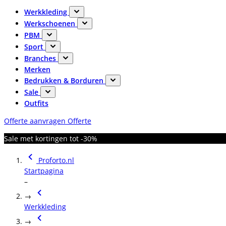
Werkkleding
Werkschoenen
PBM
Sport
Branches
Merken
Bedrukken & Borduren
Sale
Outfits
Offerte aanvragen
Offerte
Sale met kortingen tot -30%
Proforto.nl
Startpagina
–
→
Werkkleding
→