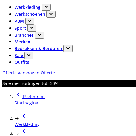
Werkkleding
Werkschoenen
PBM
Sport
Branches
Merken
Bedrukken & Borduren
Sale
Outfits
Offerte aanvragen
Offerte
Sale met kortingen tot -30%
Proforto.nl
Startpagina
–
→
Werkkleding
→